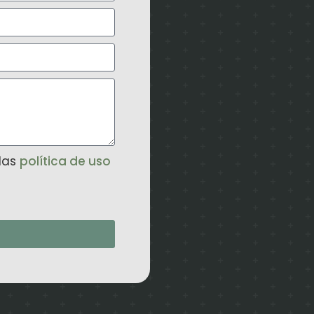
 las
política de uso