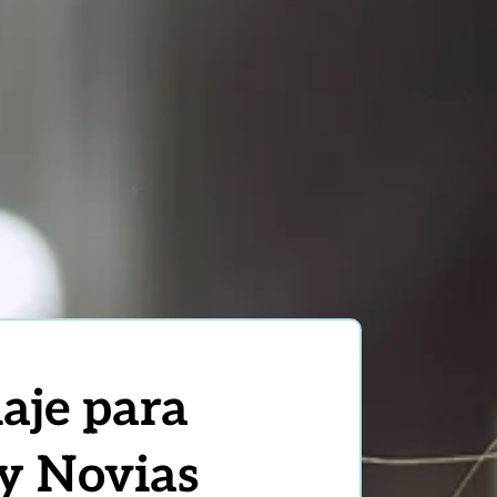
aje para
 y Novias