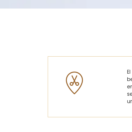
E
b
e
s
u