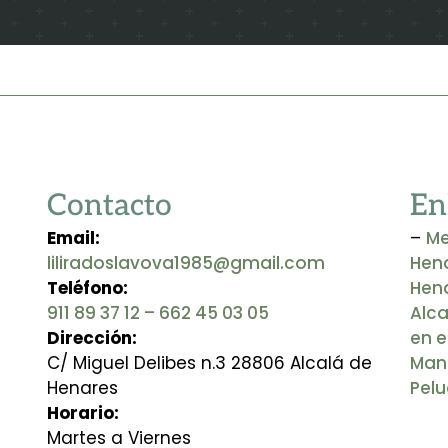
Contacto
En
Email:
–
Me
liliradoslavova1985@gmail.com
Hen
Teléfono:
Hen
911 89 37 12
– 662 45 03 05
Alca
Dirección:
en e
C/ Miguel Delibes n.3 28806 Alcalá de
Mani
Henares
Pelu
Horario:
Martes a Viernes